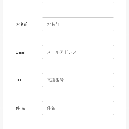
お名前
Email
TEL
件 名